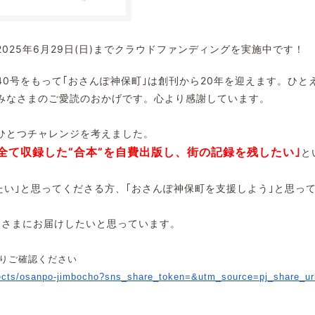
025年6月29日(日)までクラウドファンディングを実施中です！
40号をもって｢おさんぽ神保町｣は創刊から20年を迎えます。ひと
みなさまのご愛読のおかげです。心より感謝しています。
ひとつチャレンジを考えました。
を全て収録した“合本”を自費出版し、街の記録を残したい｣
と
みたい｣と思ってくださる方、｢おさんぽ神保町を支援しよう｣と思っ
みなさまにお届けしたいと思っています。
りご確認ください
ects/
osanpo-jimbocho?sns_share_
token=&utm_source=pj_share_
u