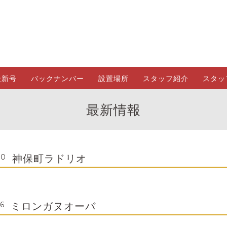
最新号
バックナンバー
設置場所
スタッフ紹介
スタッ
最新情報
神保町ラドリオ
00
ミロンガヌオーバ
06