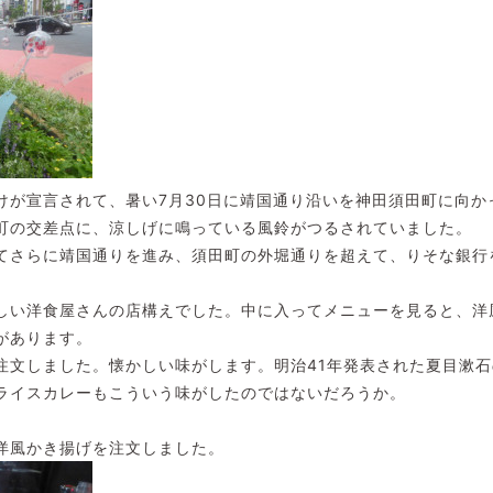
けが宣言されて、暑い7月30日に靖国通り沿いを神田須田町に向か
町の交差点に、涼しげに鳴っている風鈴がつるされていました。
てさらに靖国通りを進み、須田町の外堀通りを超えて、りそな銀行
しい洋食屋さんの店構えでした。中に入ってメニューを見ると、洋
があります。
注文しました。懐かしい味がします。明治41年発表された夏目漱
ライスカレーもこういう味がしたのではないだろうか。
洋風かき揚げを注文しました。