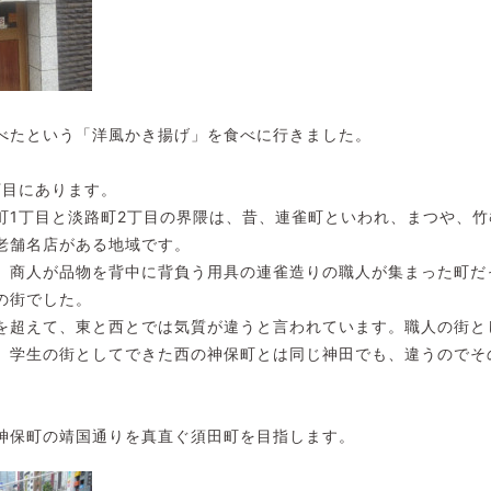
べたという「洋風かき揚げ」を食べに行きました。
丁目にあります。
町1丁目と淡路町2丁目の界隈は、昔、連雀町といわれ、まつや、
老舗名店がある地域です。
、商人が品物を背中に背負う用具の連雀造りの職人が集まった町だ
の街でした。
を超えて、東と西とでは気質が違うと言われています。職人の街と
、学生の街としてできた西の神保町とは同じ神田でも、違うのでそ
神保町の靖国通りを真直ぐ須田町を目指します。