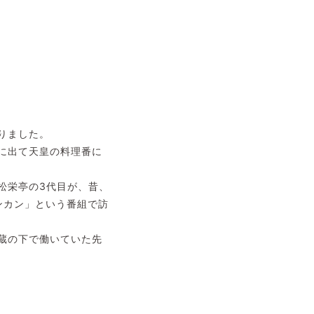
りました。
に出て天皇の料理番に
松栄亭の3代目が、昔、
ンカン」という番組で訪
蔵の下で働いていた先