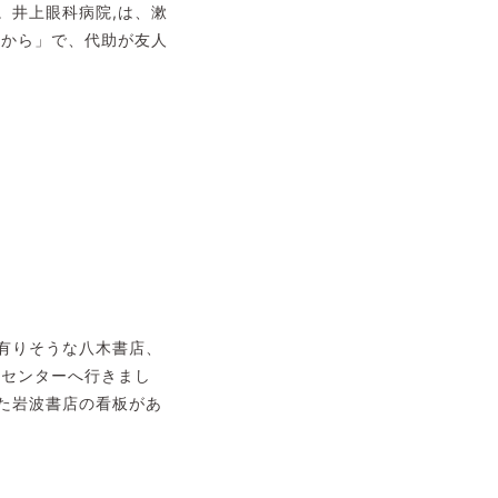
。井上眼科病院,は、漱
れから」で、代助が友人
有りそうな八木書店、
クセンターへ行きまし
た岩波書店の看板があ