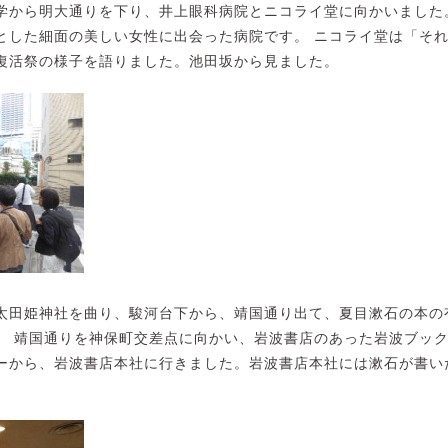
学から明大通りを下り、井上眼科病院とニコライ堂に向かいました
とした細面の美しい女性に出会った病院です。 ニコライ堂は「そ
復活祭の様子を語りました。池田坂から見ました。
太田姫神社を曲り、駿河台下から、靖国通り出て、夏目漱石の本の
。 靖国通りを神保町交差点に向かい、岩波書店のあった岩波ブッ
ーから、岩波書店本社に行きました。岩波書店本社には漱石が書い