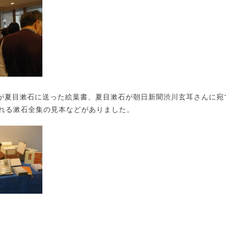
が夏目漱石に送った絵葉書、夏目漱石が朝日新聞渋川玄耳さんに宛
される漱石全集の見本などがありました。