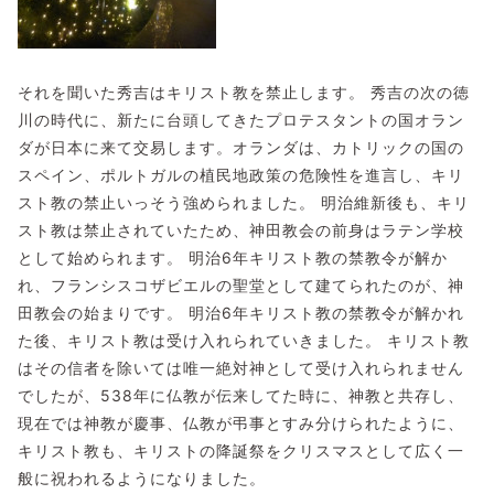
それを聞いた秀吉はキリスト教を禁止します。 秀吉の次の徳
川の時代に、新たに台頭してきたプロテスタントの国オラン
ダが日本に来て交易します。オランダは、カトリックの国の
スペイン、ポルトガルの植民地政策の危険性を進言し、キリ
スト教の禁止いっそう強められました。 明治維新後も、キリ
スト教は禁止されていたため、神田教会の前身はラテン学校
として始められます。
明治6年キリスト教の禁教令が解か
れ、フランシスコザビエルの聖堂として建てられたのが、神
田教会の始まりです。 明治6年キリスト教の禁教令が解かれ
た後、キリスト教は受け入れられていきました。 キリスト教
はその信者を除いては唯一絶対神として受け入れられません
でしたが、538年に仏教が伝来してた時に、神教と共存し、
現在では神教が慶事、仏教が弔事とすみ分けられたように、
キリスト教も、キリストの降誕祭をクリスマスとして広く一
般に祝われるようになりました。