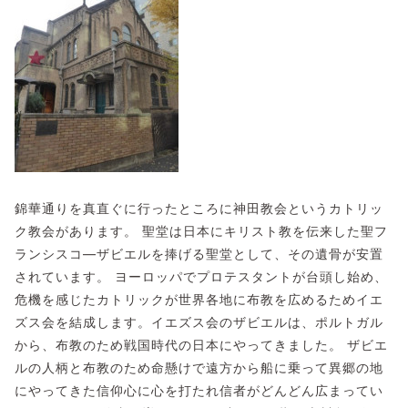
錦華通りを真直ぐに行ったところに神田教会というカトリッ
ク教会があります。 聖堂は日本にキリスト教を伝来した聖フ
ランシスコ―ザビエルを捧げる聖堂として、その遺骨が安置
されています。 ヨーロッパでプロテスタントが台頭し始め、
危機を感じたカトリックが世界各地に布教を広めるためイエ
ズス会を結成します。イエズス会のザビエルは、ポルトガル
から、布教のため戦国時代の日本にやってきました。 ザビエ
ルの人柄と布教のため命懸けで遠方から船に乗って異郷の地
にやってきた信仰心に心を打たれ信者がどんどん広まってい