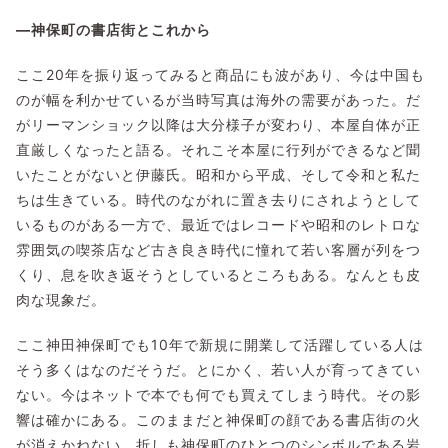
―神保町の書店街とこれから
ここ20年を振り返ってみると商品にも波があり、今は中国も
のが幅を利かせているが当時写真は海外の需要があった。だ
がリーマンショック以降は大分様子が変わり、本屋自体が正
直厳しくなったと語る。それこそ本屋に行列ができるなど聞
いたことがないと伊藤氏。昭和から平成、そして令和と私た
ちは生きている。時代のながれに置き去りにされようとして
いるものがある一方で、最近ではレコードや昭和のレトロな
雰囲気の喫茶店など古き良き時代に憧れて若い客層が列をつ
くり、息を吹き返そうとしているところもある。なんとも皮
肉な現象だ。
ここ神田神保町でも10年で新規に開業して活躍している人は
そう多くはなのだそうだ。とにかく、若い人が育ってきてい
ない。今はネットで本でも何でも買えてしまう時代。その影
響は確かにある。このままだと神保町の顔である書店街の火
が消えかねない。折しも神保町のひとつのシンボルである岩