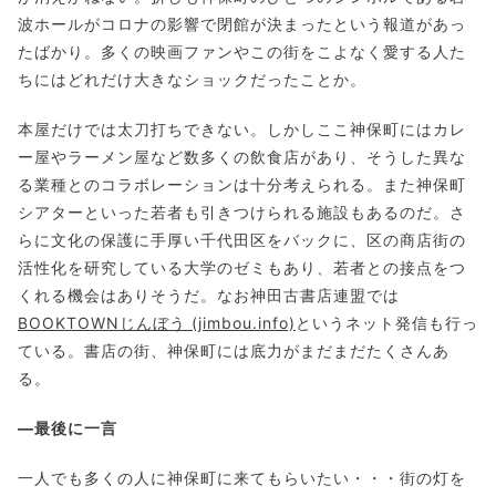
波ホールがコロナの影響で閉館が決まったという報道があっ
たばかり。多くの映画ファンやこの街をこよなく愛する人た
ちにはどれだけ大きなショックだったことか。
本屋だけでは太刀打ちできない。しかしここ神保町にはカレ
ー屋やラーメン屋など数多くの飲食店があり、そうした異な
る業種とのコラボレーションは十分考えられる。また神保町
シアターといった若者も引きつけられる施設もあるのだ。さ
らに文化の保護に手厚い千代田区をバックに、区の商店街の
活性化を研究している大学のゼミもあり、若者との接点をつ
くれる機会はありそうだ。なお神田古書店連盟では
BOOKTOWNじんぼう (jimbou.info)
というネット発信も行っ
ている。書店の街、神保町には底力がまだまだたくさんあ
る。
―最後に一言
一人でも多くの人に神保町に来てもらいたい・・・街の灯を