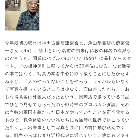
今年最初の取材は神田古書店連盟会長、魚山堂書店の伊藤俊
一さん（65）。魚山という名前の由来は仏教の称名の流派な
のだそうだ。開業はバブルがはじけた1991年に品川からスタ
ート。その後神保町に移ってからは20年位になる。なぜ活字
の本ではなく、写真の本を中心に取り扱うことにしたかたず
ねると、「人のやってないことをやろう、ライバルもいなく
て写真を扱っているところは少なく、面白かったから。」お
もな得意客は外国人だったという。実際店で扱っている商品
でひとつ見せてもらったのが戦時中のプロパガンダ誌。それ
は当時の軍国主義だった日本がやっていたことを正当化する
もので、戦争体験のない私たちにも当時の世界で起こってい
た生々しい出来事として写真と共に目の前に飛び込んでく
る。戦争からはじまり近現代史に通じていく。他にもファイ